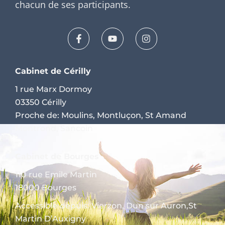
chacun de ses participants.
Cabinet de Cérilly
1 rue Marx Dormoy
03350 Cérilly
Proche de: Moulins, Montluçon, St Amand
Montrond, Sancoin
Cabinet de Bourges
110 rue Emile Martin
18000 Bourges
Accessible depuis: Vierzon, Dun sur Auron,St
Martin D’Auxigny